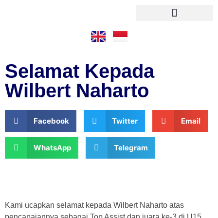
Pendaftaran Online
Selamat Kepada
Wilbert Naharto
Facebook
Twitter
Email
WhatsApp
Telegram
Kami ucapkan selamat kepada Wilbert Naharto atas
pencapaiannya sebagai Top Assist dan juara ke-3 di U15