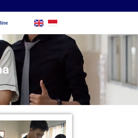
line
ma