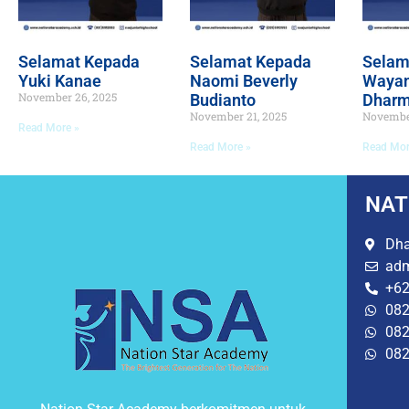
Selamat Kepada
Selamat Kepada
Selam
Yuki Kanae
Naomi Beverly
Wayan
November 26, 2025
Budianto
Dhar
November 21, 2025
November
Read More »
Read More »
Read Mor
NAT
Dha
adm
+62
082
082
082