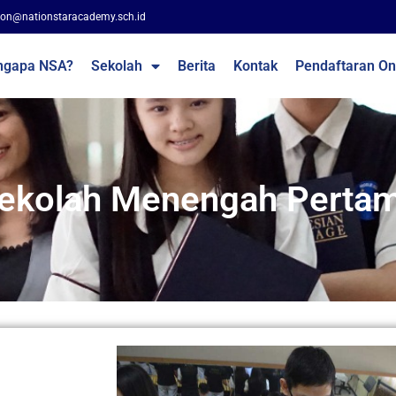
on@nationstaracademy.sch.id
ngapa NSA?
Sekolah
Berita
Kontak
Pendaftaran On
ekolah Menengah Perta