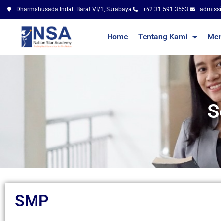
Dharmahusada Indah Barat VI/1, Surabaya
+62 31 591 3553
admissi
Home
Tentang Kami
Me
S
SMP