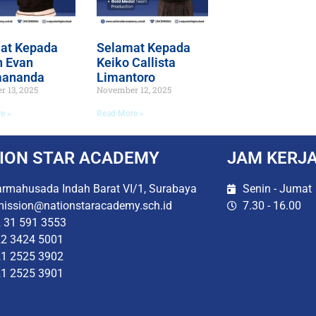
at Kepada
Selamat Kepada
 Evan
Keiko Callista
mananda
Limantoro
 13, 2025
November 12, 2025
e »
Read More »
ION STAR ACADEMY
JAM KERJ
rmahusada Indah Barat VI/1, Surabaya
Senin - Jumat
ission@nationstaracademy.sch.id
7.30 - 16.00
 31 591 3553
2 3424 5001
1 2525 3902
1 2525 3901