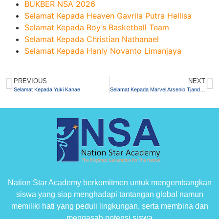
BUKBER NSA 2026
Selamat Kepada Heaven Gavrila Putra Hellisa
Selamat Kepada Boy’s Basketball Team
Selamat Kepada Christian Nathanael
Selamat Kepada Hanly Novanto Limanjaya
PREVIOUS
NEXT
Selamat Kepada Yuki Kanae
Selamat Kepada Marvel Arsenio Tjandrata
Nation Star Academy berkomitmen untuk mengembangkan
siswa yang siap menghadapi tantangan global namun
memiliki hati yang peduli lingkungan, serta membina dan
mengasah potensi siswa