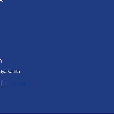
n
dya Kartika
Daftar Item