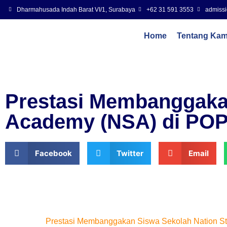
Dharmahusada Indah Barat VI/1, Surabaya
+62 31 591 3553
admissi
Home
Tentang Kam
Prestasi Membanggakan
Academy (NSA) di PO
Facebook
Twitter
Email
Prestasi Membanggakan Siswa Sekolah Nation 